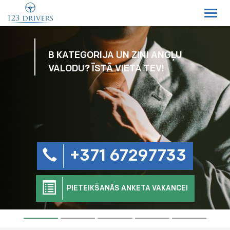
Toggl
navig
B KATEGORIJA UN ZINI ANGĻU
VALODU? ĪSTĀ VIETA TEV!
+371 67297733
PIETEIKŠANĀS ANKETA VAKANCEI