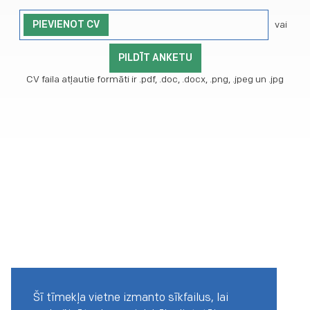
vai
PIEVIENOT CV
PILDĪT ANKETU
CV faila atļautie formāti ir .pdf, .doc, .docx, .png, .jpeg un .jpg
Šī tīmekļa vietne izmanto sīkfailus, lai